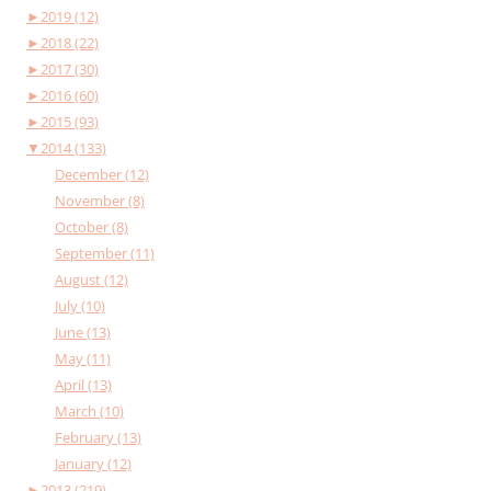
►
2019 (12)
►
2018 (22)
►
2017 (30)
►
2016 (60)
►
2015 (93)
▼
2014 (133)
December (12)
November (8)
October (8)
September (11)
August (12)
July (10)
June (13)
May (11)
April (13)
March (10)
February (13)
January (12)
►
2013 (219)