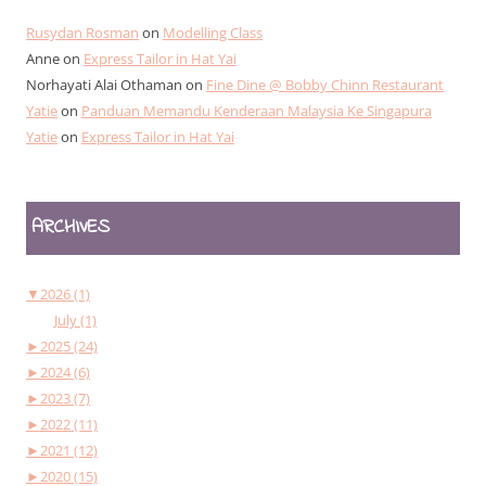
Rusydan Rosman
on
Modelling Class
Anne
on
Express Tailor in Hat Yai
Norhayati Alai Othaman
on
Fine Dine @ Bobby Chinn Restaurant
Yatie
on
Panduan Memandu Kenderaan Malaysia Ke Singapura
Yatie
on
Express Tailor in Hat Yai
ARCHIVES
▼
2026 (1)
July (1)
►
2025 (24)
►
2024 (6)
►
2023 (7)
►
2022 (11)
►
2021 (12)
►
2020 (15)