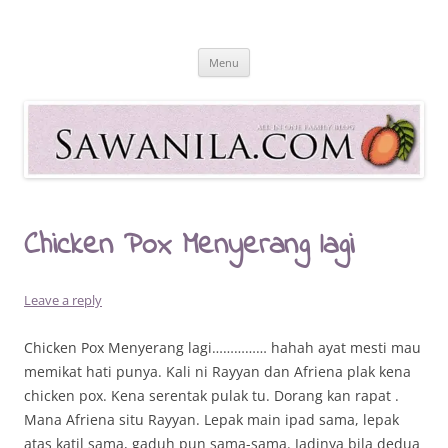
Skip
to
Sawanila.com
content
All In One Family Blog
Menu
Chicken Pox Menyerang lagi
Leave a reply
Chicken Pox Menyerang lagi…………… hahah ayat mesti mau
memikat hati punya. Kali ni Rayyan dan Afriena plak kena
chicken pox. Kena serentak pulak tu. Dorang kan rapat .
Mana Afriena situ Rayyan. Lepak main ipad sama, lepak
atas katil sama, gaduh pun sama-sama. Jadinya bila dedua