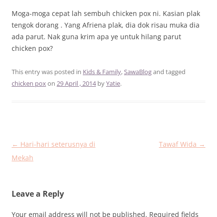
Moga-moga cepat lah sembuh chicken pox ni. Kasian plak
tengok dorang . Yang Afriena plak, dia dok risau muka dia
ada parut. Nak guna krim apa ye untuk hilang parut
chicken pox?
This entry was posted in
Kids & Family
,
SawaBlog
and tagged
chicken pox
on
29 April , 2014
by
Yatie
.
Post
←
Hari-hari seterusnya di
Tawaf Wida
→
navigation
Mekah
Leave a Reply
Your email address will not be published.
Required fields