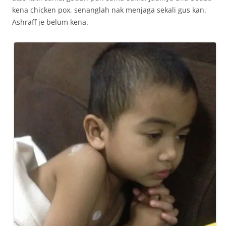
kena chicken pox, senanglah nak menjaga sekali gus kan.
Ashraff je belum kena.