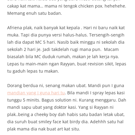
cakap kat mama… mama ni tengok chicken pox. hehehehe.
Memang enuh satu badan.
Afriena plak, naik banyak kat kepala . Hari ni baru naik kat
muka. Tapi dia punya versi halus-halus. Tersengih-sengih
lah dia dapat MC 5 hari. Nasib baik minggu ni sekolah dia
sekolah 2 hari je. Jadi takdelah rugi mana pun. Macam
biasalah bila MC duduk rumah, makan je lah kerja nya.
Lepas tu main-main ngan Rayyan, buat revision sikit, lepas
tu gaduh lepas tu makan.
Dorang berdua ni, senang makan ubat. Mandi pun I guna
mandian yang I guna hari tu
. Bila mandi I spray lepas kasi
tunggu 5 minits. Bagus solution ni. Kurang menggaru. Dah
mandi sapu ubat yang doktor kasi. Yang si Rayyan ni
plak..being a cheeky boy dah habis satu badan letak ubat,
dia suruh buat smiley face kat birdy dia. Adehhh satu hal
plak mama dia nak buat art kat situ.