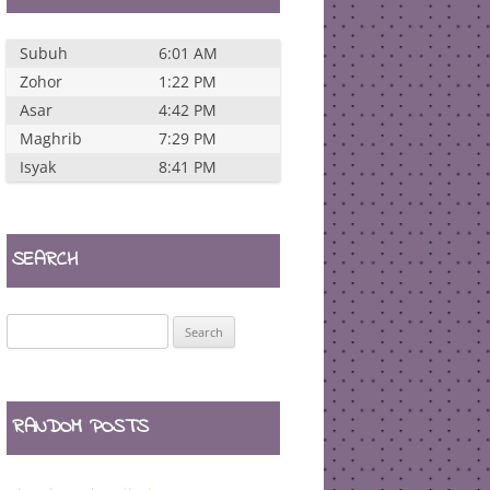
Subuh
6:01 AM
Zohor
1:22 PM
Asar
4:42 PM
Maghrib
7:29 PM
Isyak
8:41 PM
SEARCH
Search
for:
RANDOM POSTS