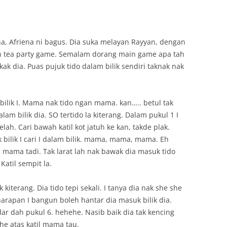
ena, Afriena ni bagus. Dia suka melayan Rayyan, dengan
n tea party game. Semalam dorang main game apa tah
ak dia. Puas pujuk tido dalam bilik sendiri taknak nak
 bilik I. Mama nak tido ngan mama. kan….. betul tak
lam bilik dia. SO tertido la kiterang. Dalam pukul 1 I
elah. Cari bawah katil kot jatuh ke kan, takde plak.
ilik I cari I dalam bilik. mama, mama, mama. Eh
mama tadi. Tak larat lah nak bawak dia masuk tido
Katil sempit la.
ik kiterang. Dia tido tepi sekali. I tanya dia nak she she
 harapan I bangun boleh hantar dia masuk bilik dia.
ar dah pukul 6. hehehe. Nasib baik dia tak kencing
he atas katil mama tau.