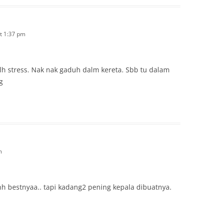
t 1:37 pm
h stress. Nak nak gaduh dalm kereta. Sbb tu dalam
g
m
 bestnyaa.. tapi kadang2 pening kepala dibuatnya.