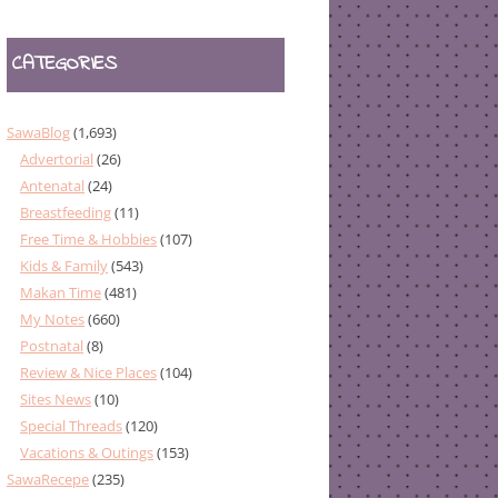
CATEGORIES
SawaBlog
(1,693)
Advertorial
(26)
Antenatal
(24)
Breastfeeding
(11)
Free Time & Hobbies
(107)
Kids & Family
(543)
Makan Time
(481)
My Notes
(660)
Postnatal
(8)
Review & Nice Places
(104)
Sites News
(10)
Special Threads
(120)
Vacations & Outings
(153)
SawaRecepe
(235)