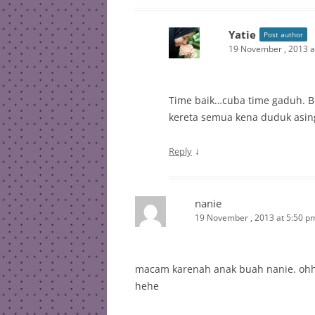
Yatie
Post author
19 November , 2013 a
Time baik…cuba time gaduh. Bl
kereta semua kena duduk asin
↓
Reply
nanie
19 November , 2013 at 5:50 p
macam karenah anak buah nanie. ohhh
hehe