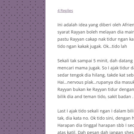
4 Replies
Ini adalah idea yang diberi oleh Afri
syarat Rayyan boleh melayan dia mai
pastu Rayyan cakap nak tidur ngan kak
tido ngan kakak jugak. Ok…tido lah
Sekali tak sampai 5 minit, dah datang
mencari mama jugak. So I ajak tidur da
sedar tengok dia hilang, takde kat seb
Hai…nervous plak…rupanya dia masuk b
Rayyan bukan ke Rayyan tidur dengan 
bilik dia and teman tido, sakit badan . 
Last I ajak tido sekali ngan I dalam bil
tak, dia kata no. Ok tido sini, dengan
Harapan dia tinggal harapan sbb I sed
atas katil. Dah pesan dah jangan shes