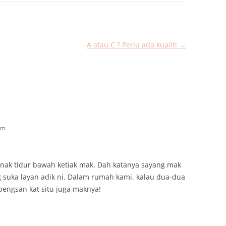
A atau C ? Perlu ada kualiti
→
pm
 nak tidur bawah ketiak mak. Dah katanya sayang mak
 suka layan adik ni. Dalam rumah kami, kalau dua-dua
engsan kat situ juga maknya!