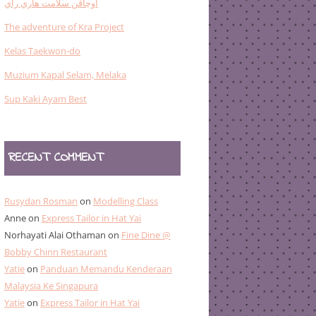
اوچاڤن سلامت هاري راي
The adventure of Kra Project
Kelas Taekwon-do
Muzium Kapal Selam, Melaka
Sup Kaki Ayam Best
RECENT COMMENT
Rusydan Rosman
on
Modelling Class
Anne
on
Express Tailor in Hat Yai
Norhayati Alai Othaman
on
Fine Dine @
Bobby Chinn Restaurant
Yatie
on
Panduan Memandu Kenderaan
Malaysia Ke Singapura
Yatie
on
Express Tailor in Hat Yai