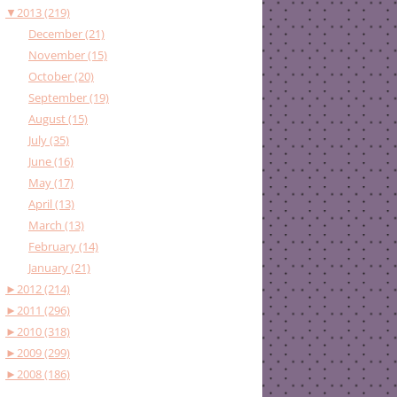
▼
2013 (219)
December (21)
November (15)
October (20)
September (19)
August (15)
July (35)
June (16)
May (17)
April (13)
March (13)
February (14)
January (21)
►
2012 (214)
►
2011 (296)
►
2010 (318)
►
2009 (299)
►
2008 (186)