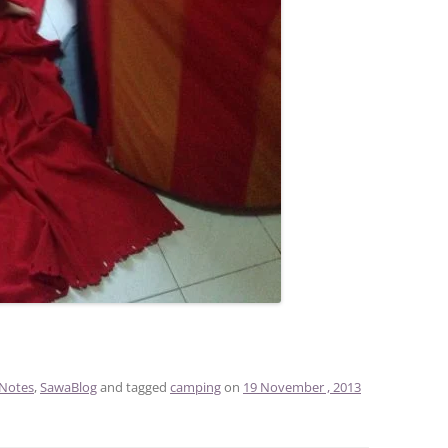
Notes
,
SawaBlog
and tagged
camping
on
19 November , 2013