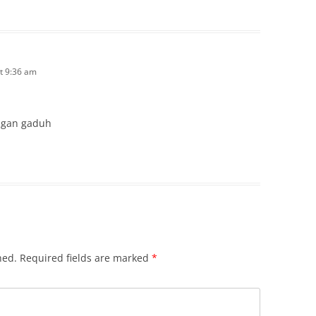
t 9:36 am
angan gaduh
hed.
Required fields are marked
*