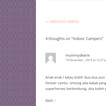
Post
←
Jogging oh jogging
navigation
4 thoughts on “
Indoor Campers
”
mummydearie
19 November , 2013 at 12:27 
Anak-anak I kalau boleh dua-dua pun
forever camtu. Untung ada kakak yang
superheroes bertembung, aha boleh p
↓
Reply