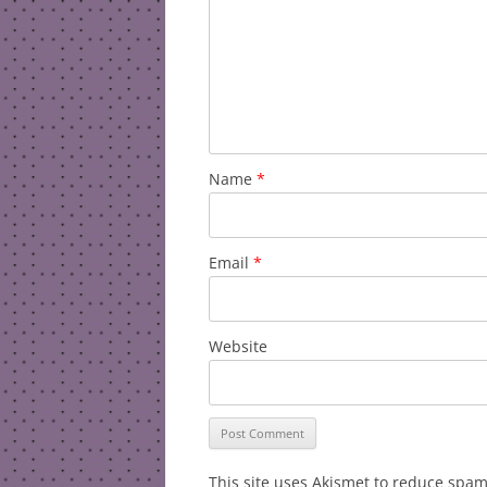
Name
*
Email
*
Website
This site uses Akismet to reduce spa