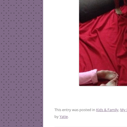
This entry was posted in
Kids & Family
,
My 
by
Yatie
.