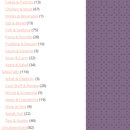
Cakes & Pastries
(13)
Chicken & Meat
(67)
Drinks & Beverages
(1)
Egg & Bread
(13)
Fish & Seafood
(75)
Pasta & Noodle
(28)
Pudding & Dessert
(16)
Sauce & Dipping
(3)
Soup & Curry
(22)
Vegie & Salad
(34)
SawaTalks
(116)
Artist & Celebrity
(3)
Cool Stuff & Review
(28)
Movie & Screening
(5)
News & Happening
(19)
Shop & Dine
(9)
Speak Out
(22)
Tips & Guides
(46)
Uncategorized
(82)