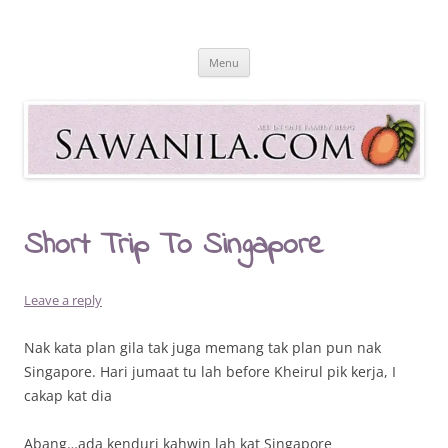
Skip
to
Sawanila.com
content
All In One Family Blog
Menu
Short Trip To Singapore
Leave a reply
Nak kata plan gila tak juga memang tak plan pun nak
Singapore. Hari jumaat tu lah before Kheirul pik kerja, I
cakap kat dia
Abang…ada kenduri kahwin lah kat Singapore