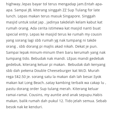
highway..lepas bayar tol terus mengadap jam.Entah apa-
apa. Sampai JB, kiterang singgah ZZ Sup Tulang for late
lunch. Lepas makan terus masuk Singapore. Singgah
masjid untuk solat jap , jadinya takdelah kelam kabut kat
rumah orang. Ada cerita istimewa kat masjid nanti buat
special entry. Lepas ke masjid terus ke rumah my cousin
yang sorang lagi sbb rumah yg nak tumpang ni takde
orang , sbb dorang pi majlis akad nikah. Dekat je pun.
Sampai lepak minum-minum then baru kerumah yang nak
tumpang tido. Bebudak nak mandi. LEpas mandi gedebak
gedebuk, kiterang keluar pi makan. Bebudak dah kenyang
sbb dah pekena Double Cheeseburger kat McD. Murah
rega S$2.50 je. sorang satu la makan dah lah besar.Syok
makan kat Long Beach..satay kambing terbaik wa cakap lu ,
pastu dorang order Sup tulang merah. Kiterang keluar
ramai-ramai. Cousins, my auntie and anak sepupu.Habis
makan, balik rumah dah pukul 12. Tido jelah semua. Sebab
besok nak ke kenduri.