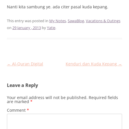
Nanti kita sambung ye. ada citer pasal kuda kepang.
This entry was posted in
My Notes
,
SawaBlog
,
Vacations & Outings
on
29 January , 2013
by
Yatie
.
Post
←
Al-Quran Digital
Kenduri dan Kuda Kepang
→
navigation
Leave a Reply
Your email address will not be published.
Required fields
are marked
*
Comment
*