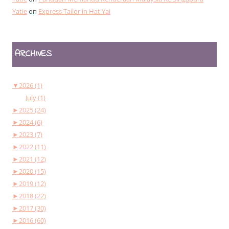
Yatie
on
Express Tailor in Hat Yai
ARCHIVES
▼
2026 (1)
July (1)
►
2025 (24)
►
2024 (6)
►
2023 (7)
►
2022 (11)
►
2021 (12)
►
2020 (15)
►
2019 (12)
►
2018 (22)
►
2017 (30)
►
2016 (60)