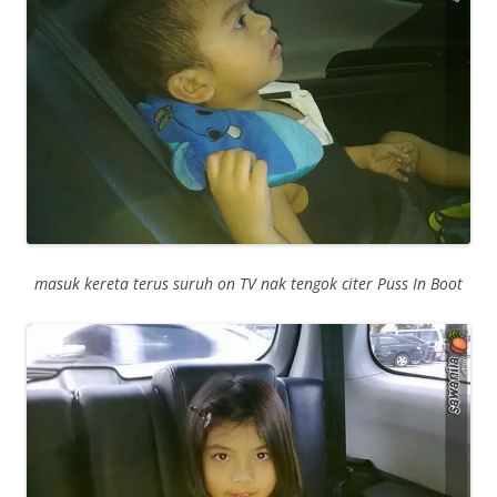
masuk kereta terus suruh on TV nak tengok citer Puss In Boot