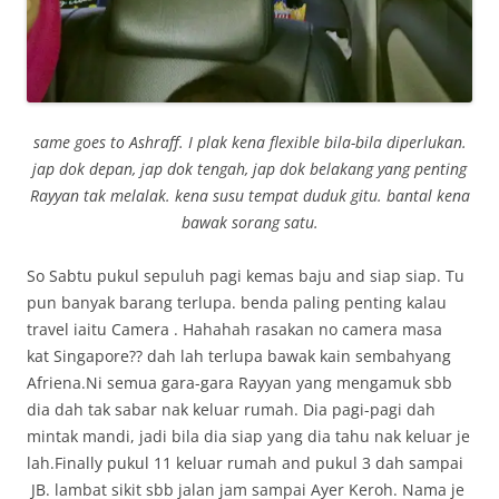
same goes to Ashraff. I plak kena flexible bila-bila diperlukan.
jap dok depan, jap dok tengah, jap dok belakang yang penting
Rayyan tak melalak. kena susu tempat duduk gitu. bantal kena
bawak sorang satu.
So Sabtu pukul sepuluh pagi kemas baju and siap siap. Tu
pun banyak barang terlupa. benda paling penting kalau
travel iaitu Camera . Hahahah rasakan no camera masa
kat Singapore?? dah lah terlupa bawak kain sembahyang
Afriena.Ni semua gara-gara Rayyan yang mengamuk sbb
dia dah tak sabar nak keluar rumah. Dia pagi-pagi dah
mintak mandi, jadi bila dia siap yang dia tahu nak keluar je
lah.Finally pukul 11 keluar rumah and pukul 3 dah sampai
JB. lambat sikit sbb jalan jam sampai Ayer Keroh. Nama je