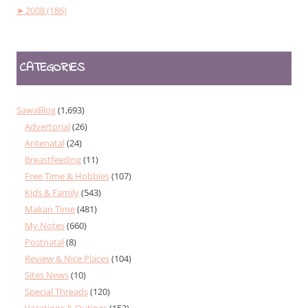
►
2008 (186)
CATEGORIES
SawaBlog
(1,693)
Advertorial
(26)
Antenatal
(24)
Breastfeeding
(11)
Free Time & Hobbies
(107)
Kids & Family
(543)
Makan Time
(481)
My Notes
(660)
Postnatal
(8)
Review & Nice Places
(104)
Sites News
(10)
Special Threads
(120)
Vacations & Outings
(153)