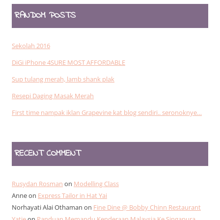
RANDOM POSTS
Sekolah 2016
DiGi iPhone 4SURE MOST AFFORDABLE
Sup tulang merah, lamb shank plak
Resepi Daging Masak Merah
First time nampak iklan Grapevine kat blog sendiri.. seronoknye…
RECENT COMMENT
Rusydan Rosman
on
Modelling Class
Anne
on
Express Tailor in Hat Yai
Norhayati Alai Othaman
on
Fine Dine @ Bobby Chinn Restaurant
Yatie
on
Panduan Memandu Kenderaan Malaysia Ke Singapura