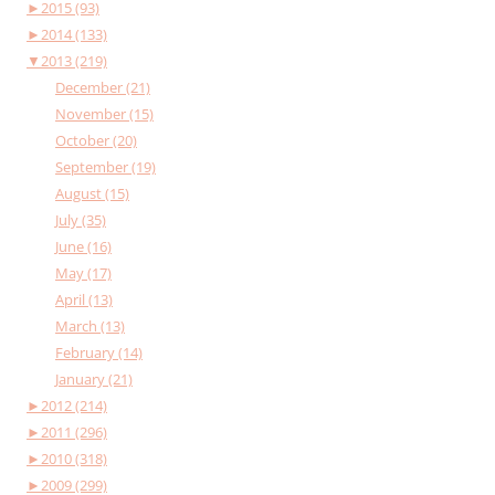
►
2015 (93)
►
2014 (133)
▼
2013 (219)
December (21)
November (15)
October (20)
September (19)
August (15)
July (35)
June (16)
May (17)
April (13)
March (13)
February (14)
January (21)
►
2012 (214)
►
2011 (296)
►
2010 (318)
►
2009 (299)